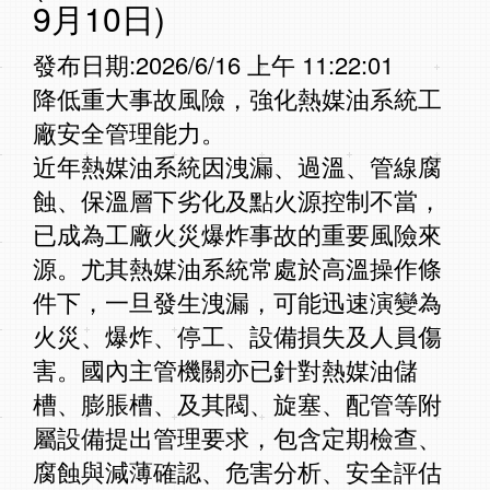
9月10日)
發布日期:2026/6/16 上午 11:22:01
降低重大事故風險，強化熱媒油系統工
廠安全管理能力。
近年熱媒油系統因洩漏、過溫、管線腐
蝕、保溫層下劣化及點火源控制不當，
已成為⼯廠火災爆炸事故的重要風險來
源。尤其熱媒油系統常處於⾼溫操作條
件下，⼀旦發⽣洩漏，可能迅速演變為
火災、爆炸、停⼯、設備損失及⼈員傷
害。國內主管機關亦已針對熱媒油儲
槽、膨脹槽、及其閥、旋塞、配管等附
屬設備提出管理要求，包含定期檢查、
腐蝕與減薄確認、危害分析、安全評估