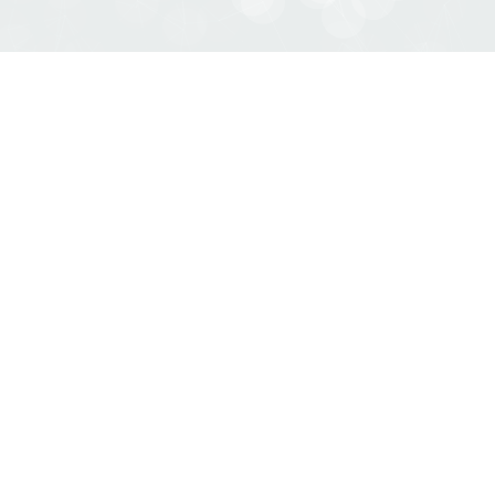
【課程開辦】加氫站設置與審查實務技術
研討會(日期:115年6月10日)
緣起
壹、前言：能源典範轉移的關鍵時刻 在淨零碳排
的全球巨浪下，氫能（Hydrogen）已不再是遙遠
的科學實驗，而是決定企業未來十年生存競爭力的
核心能源。隨著台灣首座商業加氫站於2025年底正
式落成啟動，標誌著台灣正式跨入「氫能元年」。