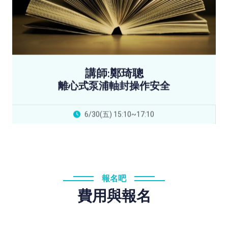
講師:鄭琦聰
離心式泵浦軸封操作安全
6/30(五) 15:10~17:10
報名吧
費用與報名