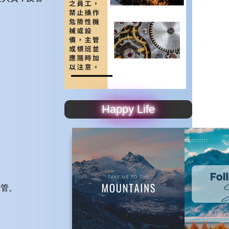
Happy Life
主管。