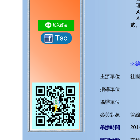
A
A
貳
<<
主辦單位
社
指導單位
協辦單位
參與對象
管
201
舉辦時間