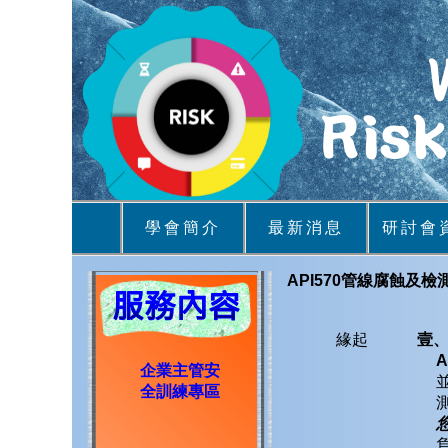
學會簡介
最新消息
研討會
API570管線腐蝕及
緣起
壹
A
企業主管安
全訓練專區