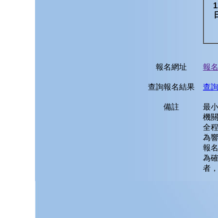
1
報名網址
報
查詢報名結果
查
備註
最小
機
全
為
報名
為確
者，