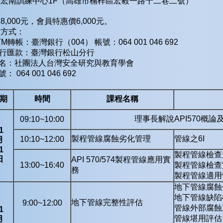
雄宏南訓練中心1F（高雄市楠梓區宏毅一路十二巷二號）
8,000元，會員特惠價6,000元。
費方式：
ATM轉帳：臺灣銀行（004） 帳號：064 001 046 692
銀行匯款：臺灣銀行松山分行
名：社團法人台灣安全研究與教育學會
 064 001 046 692
期
時間
課程名稱
理事長解說API570概論
09:10~10:00
1
製程管線腐蝕劣化管理
管線之6I
10:10~12:00
月
1
製程管線檢查
日
API 570/574製程管線應用實
13:00~16:40
製程管線檢查
務
製程管線適用
地下管線腐蝕
地下管線缺陷
地下管線完整性評估
9:00~12:00
管線外部腐蝕
1
管線堪用評估
月