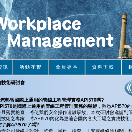
資訊
活動花絮
會員專區
資料下載
檢測技術研討會
、您熟習國際上通用的管線工程管理實務
API570
嗎
?
PI570
是國際上通用的管線工程管理實務的聖經
，熟悉API57
並且落實檢查，將使我們安全操作遠離事故。本次研討會邀請到
測技術之專家，將API570內化為更適合國內各大工場之實務技術
您了解
API570
了嗎
?
負責公司管線之設計、監造、操作、檢查、工安或維修等相關工