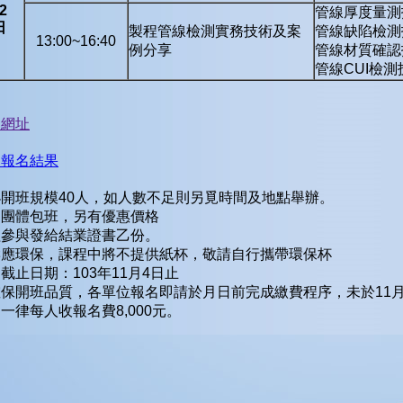
2
管線厚度量測
日
製程管線檢測實務技術及案
管線缺陷檢測
13:00~16:40
例分享
管線材質確認
管線CUI檢
名網址
詢報名結果
開班規模40人，如人數不足則另覓時間及地點舉辦。
關團體包班，另有優惠價格
程參與發給結業證書乙份。
響應環保，課程中將不提供紙杯，敬請自行攜帶環保杯
截止日期：103年11月4日止
保開班品質，各單位報名即請於月日前完成繳費程序，未於11月
一律每人收報名費8,000元。