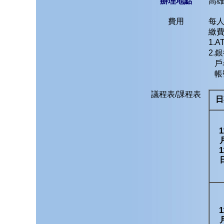
辦理地點
高
費用
每人
繳
1.
2.
戶
帳號：
議程表/課程表
日
1
1
1