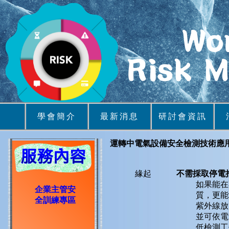
學會簡介
最新消息
研討會資訊
運轉中電氣設備安全檢測技術應
緣起
不需採取停電
如果能在
企業主管安
質，更能
全訓練專區
紫外線放
並可依電
低檢測工