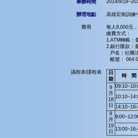
2014/9/18~20
舉辦時間
辦理地點
高雄宏南訓練
費用
每人8,000元
繳費方式：
1.ATM轉帳：臺
2.銀行匯款
戶名：社團法
帳號： 064 00
議程表/課程表
日
時 間
期
09:10~10:
9
月
10:10~14:
18
日
14:10~16:
9
9:00~12:0
月
19
13:00~16:
日