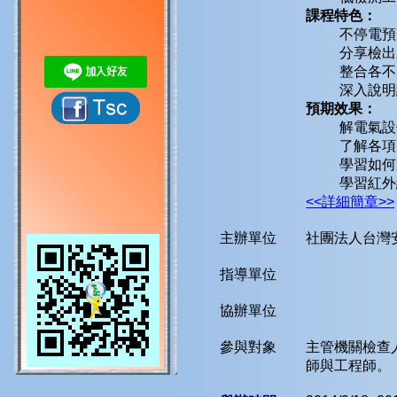
課程特色：
不停電預
分享檢出
整合各不
深入說明
預期效果：
解電氣設
了解各項
學習如何
學習紅外
<<詳細簡章>>
主辦單位
社團法人台灣
指導單位
協辦單位
參與對象
主管機關檢查
師與工程師。