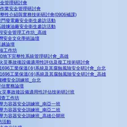
製程安全管理研討會
高風險作業安全管理研討會
機械完整性介紹與實務技術研討會(0906補課)
3台電龍門發電廠安全衛生參訪活動
3中油高雄煉油廠安全衛生參訪活動
013製程安全管理工作坊_高雄
013台灣安全文化學術論壇
全卓越論壇
安查核工作坊
API1160地下完整性系統管理研討會_高雄
API579火災事故後設備適用性評估及復工技術研討會
STM C1696工業保溫(冷)系統及其腐蝕風險安全研討會_台北
STM C1696工業保溫(冷)系統及其腐蝕風險安全研討會_高雄
I653儲槽安全訓練班_台北
風險評估實務論壇
PI579火災事故後設備適用性評估技術研討班
故調查工作坊
PI570壓力容器安全訓練班_南亞一班
PI570壓力容器安全訓練班_南亞二班
PI570壓力容器安全訓練班_高雄公開班
參訪活動