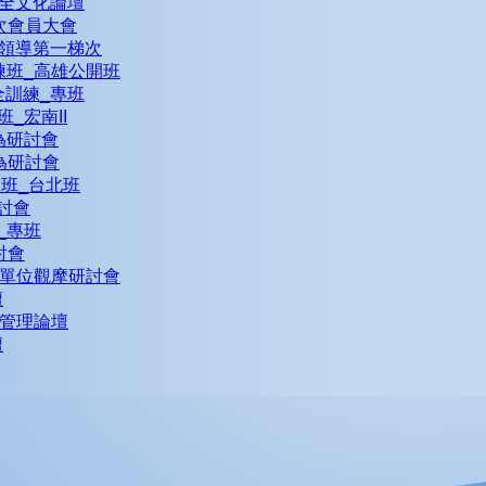
屆安全文化論壇
一次會員大會
安全領導第一梯次
訓練班_高雄公開班
安全訓練_專班
班_宏南II
行為研討會
行為研討會
練班_台北班
研討會
練_專班
討會
單位觀摩研討會
壇
管理論壇
壇