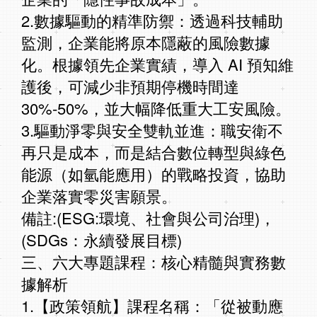
2.數據驅動的精準防禦：透過科技輔助
監測，企業能將原本隱蔽的風險數據
化。根據領先企業實績，導入 AI 預知維
護後，可減少非預期停機時間達
30%-50%，並大幅降低重大工安風險。
3.驅動淨零與安全雙軌並進：職安衛不
再只是成本，而是結合數位轉型與綠色
能源（如氫能應用）的戰略投資，協助
企業落實零災害願景。
備註:(ESG:環境、社會與公司治理)，
(SDGs：永續發展目標)
三、六大專題課程：核心精髓與實務數
據解析
1.【政策領航】課程名稱：「從被動應