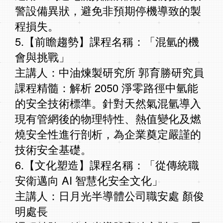
警設備異狀，避免非預期停機導致的製
程損失。
5.【前瞻趨勢】課程名稱：「混氫的機
會與挑戰」
主講人：中油煉製研究所 郭育勝研究員
課程精髓：解析 2050 淨零路徑中氫能
的安全技術標準。針對天然氣混氫導入
現有管網後的物理特性、熱值變化及燃
燒安全性進行剖析，為企業奠定嚴謹的
技術安全基礎。
6.【文化塑造】課程名稱：「從傳統職
安衛邁向 AI 智慧化安全文化」
主講人：日月光半導體公司職安處 顏俊
明處長