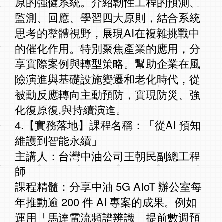
原的強健系統。介紹韌性工程的預測、
監測、回應、學習四大原則，結合系統
思考的整體視野，展現AI在複雜挑戰中
的催化作用。特別聚焦產業的應用，分
享實際案例與轉型策略。幫助企業在風
險演進與基礎設施變遷和老化時代，從
被動反應轉向主動預防，實現防災、強
化復原復,與持續演進。
4.【實務落地】課程名稱：「從AI 預知
維護到智能永續」
主講人：台灣中油公司王朝民副總工程
師
課程精髓：分享中油 5G AIoT 辦公室每
年推動逾 200 件 AI 專案的成果。例如
運用「馬達電流頻譜辨識」提前數週預