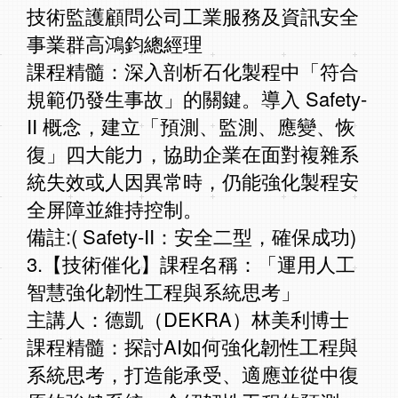
技術監護顧問公司工業服務及資訊安全
事業群高鴻鈞總經理
課程精髓：深入剖析石化製程中「符合
規範仍發生事故」的關鍵。導入 Safety-
II 概念，建立「預測、監測、應變、恢
復」四大能力，協助企業在面對複雜系
統失效或人因異常時，仍能強化製程安
全屏障並維持控制。
備註:( Safety-II：安全二型，確保成功)
3.【技術催化】課程名稱：「運用人工
智慧強化韌性工程與系統思考」
主講人：德凱（DEKRA）林美利博士
課程精髓：探討AI如何強化韌性工程與
系統思考，打造能承受、適應並從中復