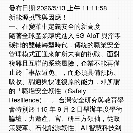
發布日期:2026/5/13 上午 11:11:58
新能源挑戰與因應！
一、在變革中定義安全的新高度
隨著全球產業環境進入 5G AIoT 與淨零
碳排的雙軸轉型時代，傳統的職業安全
管理模式正迎來前所未有的挑戰。面對
複雜且互聯的系統風險，企業不能再僅
止於「事故避免」，而必須具備預防、
吸收、調適與快速復原的能力，即所謂
的「職場安全韌性（Safety
Resilience）」。台灣安全研究與教育學
會特別於 115 年 9 月 2 日舉辦年度學術
論壇，力邀產、官、研三方領袖，從政
策變革、石化能源韌性、AI 智慧科技到