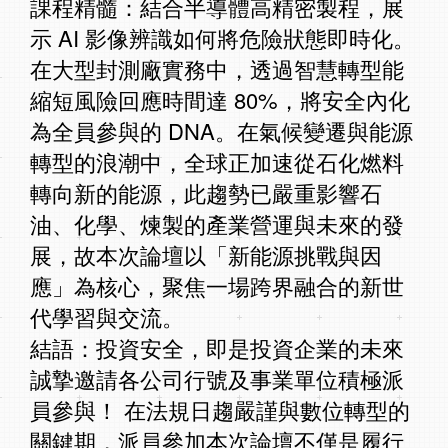
課程精髓：結合半導體高精密製程，展
示 AI 影像辨識如何將危險狀態即時化。
在大型封測廠實務中，透過智慧轉型能
縮短風險回應時間達 80%，將安全內化
為全員參與的 DNA。在氣候變遷與能源
轉型的浪潮中，全球正加速從石化燃料
轉向新的能源，此趨勢已嚴重影響石
油、化學、煉製的產業營運與未來的發
展，故本次論壇以「新能源挑戰與因
應」為核心，聚焦一場跨界融合的新世
代學習與交流。
結語：投資安全，即是投資企業的未來
誠摯邀請各公司行號及事業單位積極派
員參與！ 在法規日趨嚴謹與數位轉型的
關鍵期，派員參加本次論壇不僅是履行