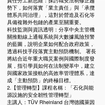
責任分工新思維：探討職安法制修正趨
勢下，如何落實「業主責任」與「承攬
體系共同治理」，這對於營造及石化等
具備複雜外包鏈的產業至關重要。
科技監測與資訊透明：分享中央主管機
關推動線上通報系統與大數據風險預警
的藍圖，說明企業如何配合政府政策，
透過科技手段落實主動預防機制。 署長
將結合近年重大職災案例與國際制度發
展，指引學員如何在法制變革中，建立
與國家政策接軌的高效率管理體系，達
成「主動預防」的終極目標。
2.【管理轉型】課程名稱：「石化與能
源設施的安全韌性管理轉型」
主講人：TÜV Rheinland 台灣德國萊因